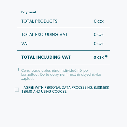
Payment:
TOTAL PRODUCTS
0
TOTAL EXCLUDING VAT
0
VAT
0
TOTAL INCLUDING VAT
0
Cena bude upřesněna individuálně, po
konzultaci. Do té doby není možné objednávku
zaplatit.
I AGREE WITH
PERSONAL DATA PROCESSING
,
BUSINESS
TERMS
AND
USING COOKIES
.